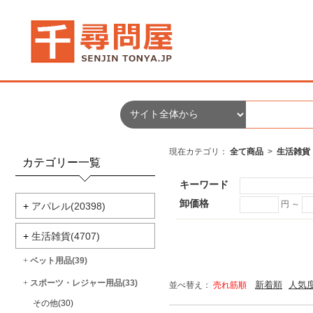
現在カテゴリ：
全て商品
>
生活雑貨
カテゴリー一覧
キーワード
卸価格
円 ～
+
アパレル(20398)
+
生活雑貨(4707)
+
ベット用品(39)
+
スポーツ・レジャー用品(33)
新着順
人気
並べ替え：
売れ筋順
その他(30)