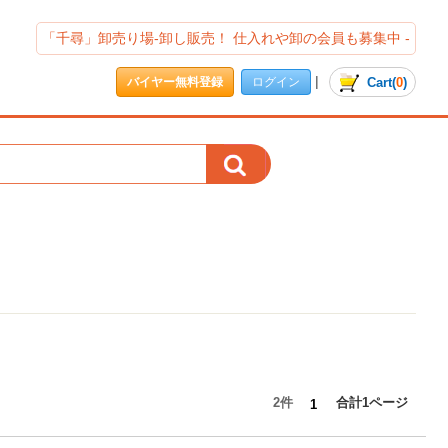
「千尋」卸売り場-卸し販売！ 仕入れや卸の会員も募集中 -
|
Cart
(
0
)
バイヤー無料登録
ログイン
2件
合計1ページ
1