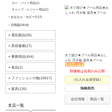
カー・バイク用品(1)
キャンプ・レジャー用品(2)
+
おもちゃ・ホビー(717)
+
日用品(3918)
+
電化製品(56)
+
美容健康(27)
水で遊び★プール用品★おし
+
事務用品(454)
ゃれ 浮き輪 遊具★プール
15％OFF中
+
食品(1)
卸価格は会員のみ公開
+
ファッション小物(10617)
（仕入れ会員登録）
海峰商売
+
家具(135)
会社情報
商品一覧
支店一覧