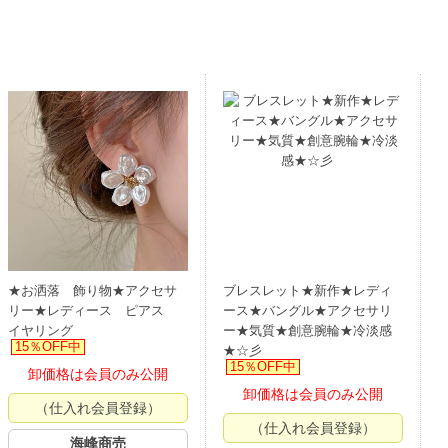
★お洒落 飾り物★アクセサ
ブレスレット★新作★レディ
リー★レディース ピアス
ース★バングル★アクセサリ
イヤリング
ー★気質★創意腕輪★冷淡感
15％OFF中
★☆彡
15％OFF中
卸価格は会員のみ公開
卸価格は会員のみ公開
（仕入れ会員登録）
（仕入れ会員登録）
海峰商売