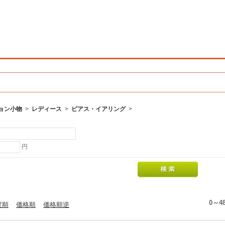
ョン小物
>
レディース
>
ピアス・イアリング
>
円
0～4
度順
価格順
価格順逆