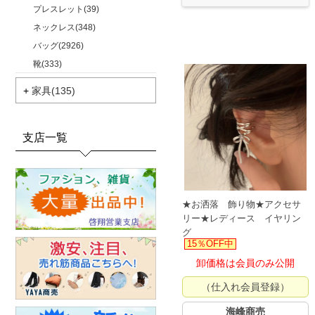
プレスレット(39)
ネックレス(348)
バッグ(2926)
靴(333)
+
家具(135)
支店一覧
★お洒落 飾り物★アクセサ
リー★レディース イヤリン
グ
15％OFF中
卸価格は会員のみ公開
（仕入れ会員登録）
海峰商売