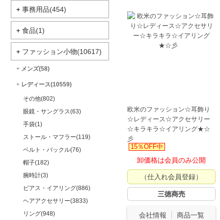
+
事務用品(454)
+
食品(1)
+
ファッション小物(10617)
+
メンズ(58)
+
レディース(10559)
その他(802)
欧米のファッション☆耳飾り
眼鏡・サングラス(63)
☆レディース☆アクセサリー
手袋(1)
☆キラキラ☆イアリング★☆
ストール・マフラー(119)
彡
15％OFF中
ベルト・バックル(76)
卸価格は会員のみ公開
帽子(182)
腕時計(3)
（仕入れ会員登録）
ピアス・イアリング(886)
三徳商売
ヘアアクセサリー(3833)
リング(948)
会社情報
商品一覧