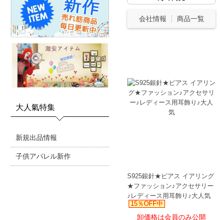
会社情報
商品一覧
大人氣特集
新規出品情報
子供アパレル新作
S925銀針★ピアス イアリング
★ファッション♪アクセサリー
♪レディース用耳飾り♪大人気
15％OFF中
卸価格は会員のみ公開