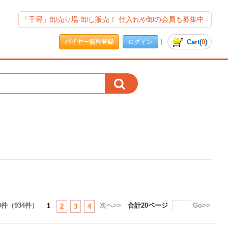
「千尋」卸売り場-卸し販売！ 仕入れや卸の会員も募集中 -
|
Cart
(
0
)
バイヤー無料登録
ログイン
8件（934件）
次へ>>
合計20ページ
Go>>
1
2
3
4