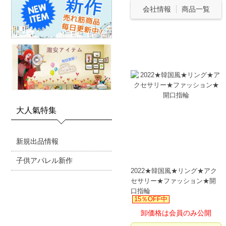
会社情報
商品一覧
大人氣特集
新規出品情報
子供アパレル新作
2022★韓国風★リング★アク
セサリー★ファッション★開
口指輪
15％OFF中
卸価格は会員のみ公開