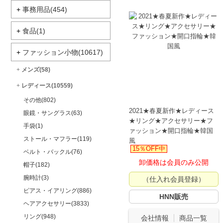
+
事務用品(454)
+
食品(1)
+
ファッション小物(10617)
+
メンズ(58)
+
レディース(10559)
その他(802)
2021★春夏新作★レディース
眼鏡・サングラス(63)
★リング★アクセサリー★フ
手袋(1)
ァッション★開口指輪★韓国
ストール・マフラー(119)
風
15％OFF中
ベルト・バックル(76)
卸価格は会員のみ公開
帽子(182)
腕時計(3)
（仕入れ会員登録）
ピアス・イアリング(886)
HNN販売
ヘアアクセサリー(3833)
リング(948)
会社情報
商品一覧