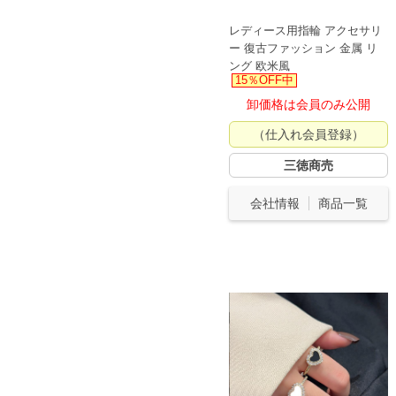
レディース用指輪 アクセサリ
ー 復古ファッション 金属 リ
ング 欧米風
15％OFF中
卸価格は会員のみ公開
（仕入れ会員登録）
三徳商売
会社情報
商品一覧