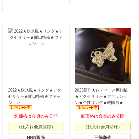
2022★欧米風★リング★アク
2023新作★レディース用指輪
セサリー★開口指輪★ファッ
★アクセサリー★ファッショ
ション
ン★个性リング★韓国風★
15％OFF中
15％OFF中
卸価格は会員のみ公開
卸価格は会員のみ公開
（仕入れ会員登録）
（仕入れ会員登録）
HNN販売
三徳商売