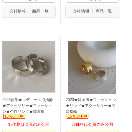
会社情報
商品一覧
会社情報
商品一覧
2023新作★レディース用指輪
2023★韓国風★ファッション
★アクセサリー★ファッショ
★リング★アクセサリー★開
ン★个性リング★韓国風
口指輪
15％OFF中
15％OFF中
卸価格は会員のみ公開
卸価格は会員のみ公開