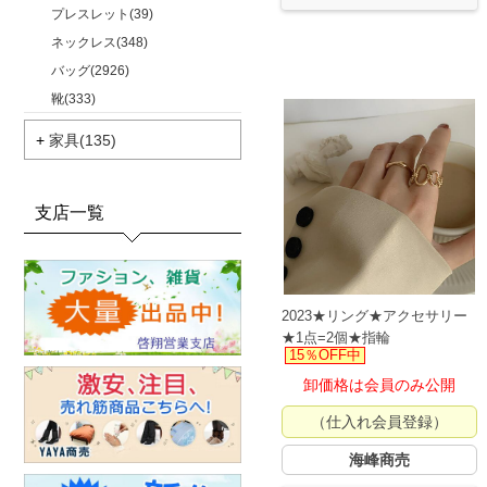
プレスレット(39)
ネックレス(348)
バッグ(2926)
靴(333)
+
家具(135)
支店一覧
2023★リング★アクセサリー
★1点=2個★指輪
15％OFF中
卸価格は会員のみ公開
（仕入れ会員登録）
海峰商売