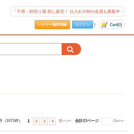
「千尋」卸売り場-卸し販売！ 仕入れや卸の会員も募集中 -
|
Cart
(
0
)
バイヤー無料登録
ログイン
8件（1073件）
次へ>>
合計23ページ
Go>>
1
2
3
4