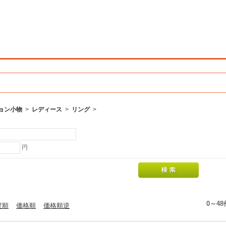
ョン小物
>
レディース
>
リング
>
円
0～4
度順
価格順
価格順逆