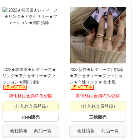
2022★韓国風★レディース★
2023新作★レディース用指輪
リング★アクセサリー★ファ
★アクセサリー★ファッショ
ッション★開口指輪
ン★个性リング★ 欧米風
15％OFF中
15％OFF中
卸価格は会員のみ公開
卸価格は会員のみ公開
（仕入れ会員登録）
（仕入れ会員登録）
HNN販売
三徳商売
会社情報
商品一覧
会社情報
商品一覧